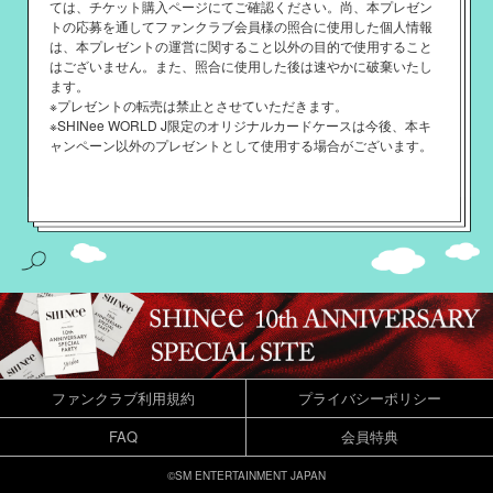
ては、チケット購入ページにてご確認ください。尚、本プレゼン
トの応募を通してファンクラブ会員様の照合に使用した個人情報
は、本プレゼントの運営に関すること以外の目的で使用すること
はございません。また、照合に使用した後は速やかに破棄いたし
ます。
※プレゼントの転売は禁止とさせていただきます。
※SHINee WORLD J限定のオリジナルカードケースは今後、本キ
ャンペーン以外のプレゼントとして使用する場合がございます。
ファンクラブ利用規約
プライバシーポリシー
FAQ
会員特典
©SM ENTERTAINMENT JAPAN