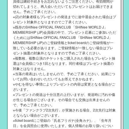
員様は継続手続きをお忘れないようご注意ください。有効期間が
切れてしまうと、再入会いただいてもプレゼントはお届けできま
せん。予めご了承ください。
※(2)の対象者様もプレゼントの発送までに途中退会された場合はプ
レゼント対象外となりますのでご了承ください。
※既存のSHINee OFFICIAL FANCLUB 「SHINee WORLD J」
MEMBERSHIP (JP)会員様の中で、プレゼント応募にご参加いただ
くためにはSHINee OFFICIAL FANCLUB 「SHINee WORLD J」
MEMBERSHIP (JP)のご登録情報とticket boardのご登録情報が一
致している必要があります。ご登録情報が一致しない場合はプレ
ゼント抽選の対象外となりますので予めご了承ください。
※複数枚、複数公演のチケットをご購入された場合もプレゼント抽
選は1会員様につき1回となります。同行者様はプレゼント抽選の
対象とはなりません。
※当落の発表はいたしませんので、予めご了承ください。結果につ
いてお問い合わせいただいてもお答えできかねます。
※やむを得ない事情によりプレゼントの内容は変更となる場合がご
ざいます。
※プレゼントの発送は十分注意の上行いますが、発送時に汚れや傷
が生じる場合がございます。その場合でも交換は出来ませんの
で、予めご了承ください。
※今後「ファンクラブ2次先行」が実施される場合、2次先行は対象
とならない場合がございます。
※ticket boardにご登録の「氏名フリガナ(全角カナ)」、「生年月
日」を会員照合に使用いたします。個人情報のお取り扱いについ