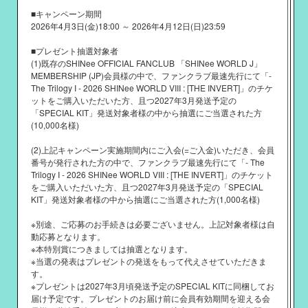
■キャンペーン期間
2026年4月3日(金)18:00 ～ 2026年4月12日(日)23:59
■プレゼント抽選対象者
(1)既存のSHINee OFFICIAL FANCLUB 「SHINee WORLD J」
MEMBERSHIP (JP)会員様の中で、ファンクラブ最速先行にて「-
The Trilogy I - 2026 SHINee WORLD VIII : [THE INVERT]」のチケ
ットをご購入いただいた方、且つ2027年3月発送予定の
「SPECIAL KIT」発送対象者様の中から抽選にご当選された方
(10,000名様)
(2)上記キャンペーン実施期間内にご入会(=ご入金)いただき、会員
番号が発行された方の中で、ファンクラブ最速先行にて「- The
Trilogy I - 2026 SHINee WORLD VIII : [THE INVERT]」のチケット
をご購入いただいた方、且つ2027年3月発送予定の「SPECIAL
KIT」発送対象者様の中から抽選にご当選された方(1,000名様)
※別途、ご応募のお手続きは必要ございません。上記対象者様は自
動応募となります。
※本特別賞につきましては抽選となります。
※当選の発表はプレゼントの発送をもって代えさせていただきま
す。
※プレゼントは2027年3月頃発送予定のSPECIAL KITに同梱してお
届け予定です。プレゼントのお届け前に会員有効期間を迎える会